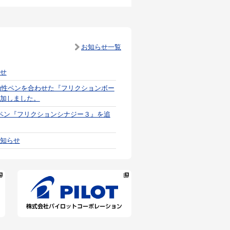
お知らせ一覧
せ
油性ペンを合わせた『フリクションボー
加しました。
ペン『フリクションシナジー３』を追
知らせ
ナ』2025年度グッドデザイン受賞
せ
2025上半期ヒット大賞」[文房具屋さ
受賞蛍光ペン『キレーナ』を追加しまし
すい万年筆『カクノ まどろみカラー』