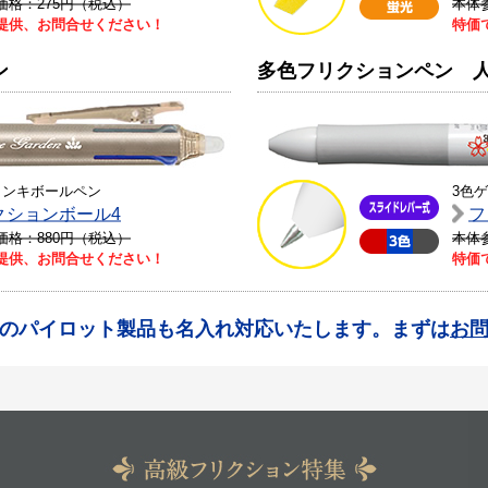
価格：275円（税込）
本体
提供、お問合せください！
特価
ン
多色フリクションペン 
インキボールペン
3色
クションボール4
フ
価格：880円（税込）
本体
提供、お問合せください！
特価
のパイロット製品も名入れ対応いたします。まずは
お