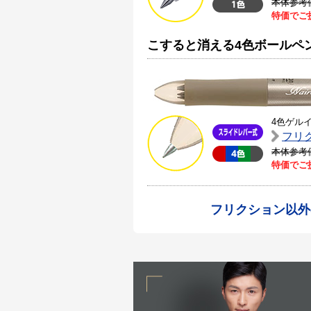
本体参考
特価でご
こすると消える4色ボールペ
4色ゲル
フリ
本体参考
特価でご
フリクション以外