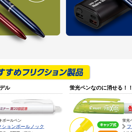
デル
蛍光ペンなのに消せる！
キボールペン
蛍光
クションボールノック
フ