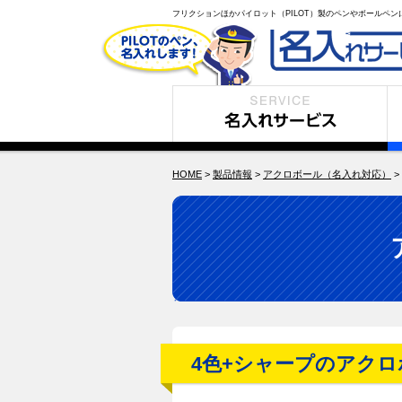
フリクションほかパイロット（PILOT）製のペンやボールペ
名入れサービス
製
HOME
>
製品情報
>
アクロボール（名入れ対応）
>
4色+シャープのアク