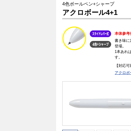
4色ボールペン+シャープ
アクロボール4+1
本体参考
書き味に
登場。
1本あれ
す。
【対応可
アクロボ