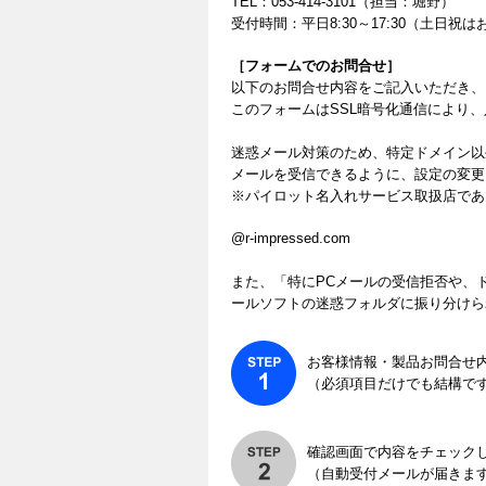
TEL：053-414-3101（担当：堀野）
受付時間：平日8:30～17:30（土日
［フォームでのお問合せ］
以下のお問合せ内容をご記入いただき、
このフォームはSSL暗号化通信により
迷惑メール対策のため、特定ドメイン以
メールを受信できるように、設定の変更
※パイロット名入れサービス取扱店であ
@r-impressed.com
また、「特にPCメールの受信拒否や、
ールソフトの迷惑フォルダに振り分けら
お客様情報・製品お問合せ
（必須項目だけでも結構で
確認画面で内容をチェック
（自動受付メールが届きま