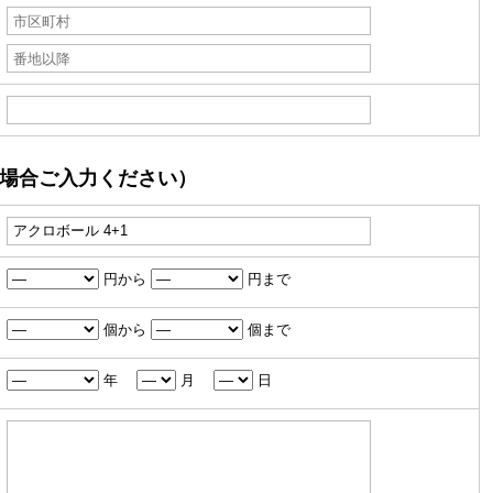
場合ご入力ください）
円から
円まで
個から
個まで
年
月
日